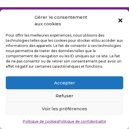
Gérer le consentement
aux cookies
Suivez-moi
Pour offrir les meilleures expériences, nous utilisons des
technologies telles que les cookies pour stocker et/ou accéder aux
informations des appareils. Le fait de consentir à ces technologies
nous permettra de traiter des données telles que le
Politique de confidentialité
comportement de navigation ou les ID uniques sur ce site. Le fait
de ne pas consentir ou de retirer son consentement peut avoir un
Mentions légales
effet négatif sur certaines caractéristiques et fonctions.
©Stefan Cuvelier 2026
Accepter
Design by
Kaleys
Refuser
Voir les préférences
Politique de cookies
Politique de confidentialité