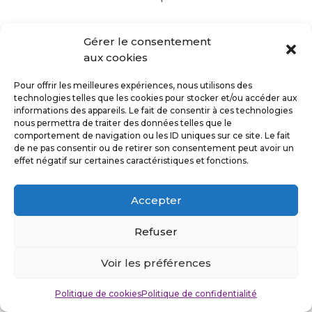
Gérer le consentement
aux cookies
Suivez-moi
Pour offrir les meilleures expériences, nous utilisons des
technologies telles que les cookies pour stocker et/ou accéder aux
informations des appareils. Le fait de consentir à ces technologies
nous permettra de traiter des données telles que le
comportement de navigation ou les ID uniques sur ce site. Le fait
de ne pas consentir ou de retirer son consentement peut avoir un
Politique de confidentialité
effet négatif sur certaines caractéristiques et fonctions.
Mentions légales
Accepter
©Stefan Cuvelier 2026
Design by
Kaleys
Refuser
Voir les préférences
Politique de cookies
Politique de confidentialité