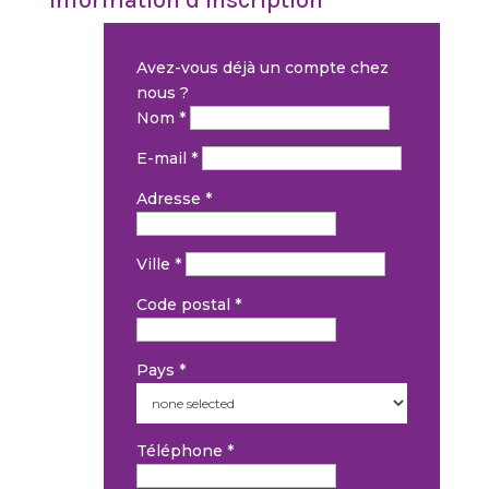
Information d’inscription
Avez-vous déjà un compte chez
nous ?
Se connecter
Nom
*
E-mail
*
Adresse
*
Ville
*
Code postal
*
Pays
*
Téléphone
*