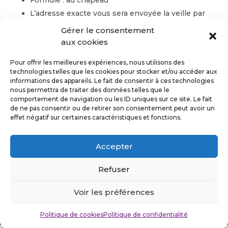
Formule : au chapeau
L’adresse exacte vous sera envoyée la veille par
mail
Gérer le consentement
aux cookies
Cet évènement est complet.
Pour offrir les meilleures expériences, nous utilisons des
technologies telles que les cookies pour stocker et/ou accéder aux
informations des appareils. Le fait de consentir à ces technologies
nous permettra de traiter des données telles que le
comportement de navigation ou les ID uniques sur ce site. Le fait
de ne pas consentir ou de retirer son consentement peut avoir un
Suivez-moi
effet négatif sur certaines caractéristiques et fonctions.
Accepter
Politique de confidentialité
Refuser
Mentions légales
Voir les préférences
©Stefan Cuvelier 2026
Politique de cookies
Politique de confidentialité
Design by
Kaleys