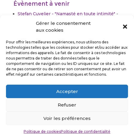
Évènement à venir
Stefan Cuvelier - "Namasté en toute intimité"
-
24 août 2026 - 20h00
Gérer le consentement
aux cookies
Pour offrir les meilleures expériences, nous utilisons des
technologies telles que les cookies pour stocker et/ou accéder aux
informations des appareils. Le fait de consentir à ces technologies
nous permettra de traiter des données telles que le
comportement de navigation ou les ID uniques sur ce site. Le fait
de ne pas consentir ou de retirer son consentement peut avoir un
Suivez-moi
effet négatif sur certaines caractéristiques et fonctions.
Accepter
Refuser
Politique de confidentialité
Mentions légales
Voir les préférences
©Stefan Cuvelier 2026
Politique de cookies
Politique de confidentialité