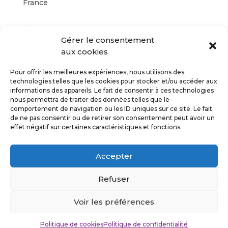
France
Évènement à venir
Gérer le consentement
<li>Aucun évènement à cet emplacement</li>
aux cookies
Pour offrir les meilleures expériences, nous utilisons des
technologies telles que les cookies pour stocker et/ou accéder aux
informations des appareils. Le fait de consentir à ces technologies
nous permettra de traiter des données telles que le
comportement de navigation ou les ID uniques sur ce site. Le fait
de ne pas consentir ou de retirer son consentement peut avoir un
Suivez-moi
effet négatif sur certaines caractéristiques et fonctions.
Accepter
Refuser
Politique de confidentialité
Mentions légales
Voir les préférences
©Stefan Cuvelier 2026
Politique de cookies
Politique de confidentialité