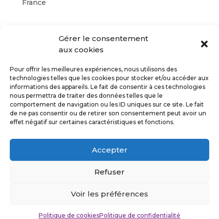
France
Évènement à venir
Gérer le consentement
<li>Aucun évènement à cet emplacement</li>
aux cookies
Pour offrir les meilleures expériences, nous utilisons des
technologies telles que les cookies pour stocker et/ou accéder aux
informations des appareils. Le fait de consentir à ces technologies
nous permettra de traiter des données telles que le
comportement de navigation ou les ID uniques sur ce site. Le fait
de ne pas consentir ou de retirer son consentement peut avoir un
Suivez-moi
effet négatif sur certaines caractéristiques et fonctions.
Accepter
Refuser
Politique de confidentialité
Mentions légales
Voir les préférences
©Stefan Cuvelier 2026
Politique de cookies
Politique de confidentialité