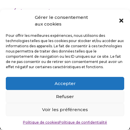
Évènement à venir
Gérer le consentement
<li>Aucun évènement à cet emplacement</li>
aux cookies
Pour offrir les meilleures expériences, nous utilisons des
technologies telles que les cookies pour stocker et/ou accéder aux
informations des appareils. Le fait de consentir à ces technologies
nous permettra de traiter des données telles que le
comportement de navigation ou les ID uniques sur ce site. Le fait
de ne pas consentir ou de retirer son consentement peut avoir un
Suivez-moi
effet négatif sur certaines caractéristiques et fonctions.
Accepter
Refuser
Politique de confidentialité
Mentions légales
Voir les préférences
©Stefan Cuvelier 2026
Politique de cookies
Politique de confidentialité
Design by
Kaleys