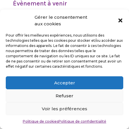
Évènement à venir
<li>Aucun évènement à cet emplacement</li>
Gérer le consentement
aux cookies
Pour offrir les meilleures expériences, nous utilisons des
technologies telles que les cookies pour stocker et/ou accéder aux
informations des appareils. Le fait de consentir à ces technologies
nous permettra de traiter des données telles que le
Suivez-moi
comportement de navigation ou les ID uniques sur ce site. Le fait
de ne pas consentir ou de retirer son consentement peut avoir un
effet négatif sur certaines caractéristiques et fonctions.
Accepter
Politique de confidentialité
Mentions légales
Refuser
©Stefan Cuvelier 2026
Voir les préférences
Design by
Kaleys
Politique de cookies
Politique de confidentialité